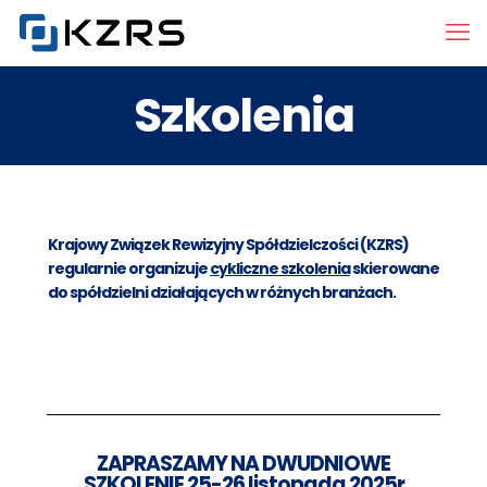
Szkolenia
Krajowy Związek Rewizyjny Spółdzielczości
(KZRS)
regularnie organizuje
cykliczne szkolenia
skierowane
do spółdzielni działających w różnych branżach.
ZAPRASZAMY NA DWUDNIOWE
SZKOLENIE 25-26 listopada 2025r