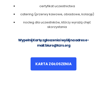
certyfikat uczestnictwa
catering (przerwy kawowe, obiadowe, kolację)
nocleg dla uczestników, którzy wyrażą chęć
skorzystania
Wypełnij Kartę zgłoszenia i wyślij na adres e-
mail:
biuro@kzrs.org
KARTA ZGŁOSZENIA