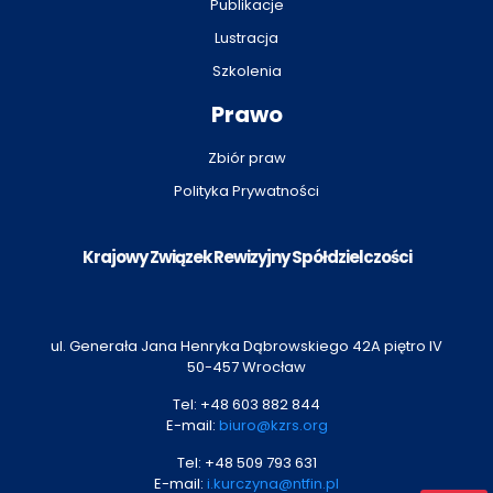
Publikacje
Lustracja
Szkolenia
Prawo
Zbiór praw
Polityka Prywatności
Krajowy Związek Rewizyjny Spółdzielczości
ul. Generała Jana Henryka Dąbrowskiego 42A piętro IV
50-457 Wrocław
Tel:
+48 603 882 844
E-mail:
biuro@kzrs.org
Tel:
+48 509 793 631
E-mail:
i.kurczyna@ntfin.pl