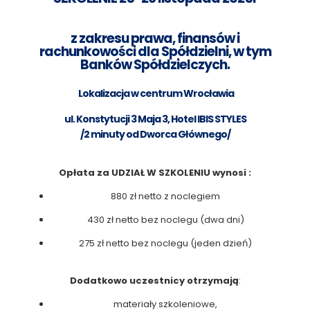
z zakresu prawa, finansów i
rachunkowości dla Spółdzielni, w tym
Banków Spółdzielczych.
Lokalizacja w centrum Wrocławia
ul. Konstytucji 3 Maja 3, Hotel IBIS STYLES
/2 minuty od Dworca Głównego/
Opłata za UDZIAŁ W SZKOLENIU wynosi :
880 zł netto z noclegiem
430 zł netto bez noclegu (dwa dni)
275 zł netto bez noclegu (jeden dzień)
Dodatkowo uczestnicy otrzymają
:
materiały szkoleniowe,