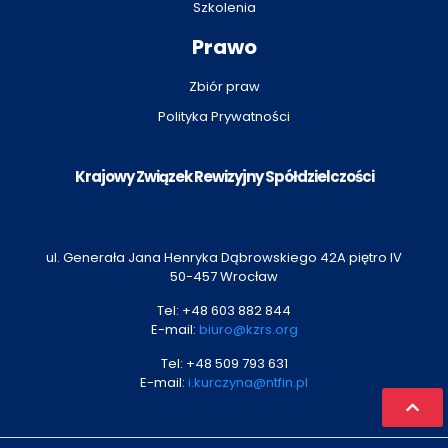
Szkolenia
Prawo
Zbiór praw
Polityka Prywatności
Krajowy Związek Rewizyjny Spółdzielczości
ul. Generała Jana Henryka Dąbrowskiego 42A piętro IV
50-457 Wrocław
Tel:
+48 603 882 844
E-mail:
biuro@kzrs.org
Tel:
+48 509 793 631
E-mail:
i.kurczyna@ntfin.pl